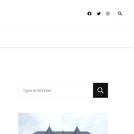
Looking
for
Something?