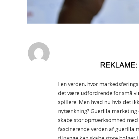
I en verden, hvor markedsførings
det være udfordrende for små vi
spillere. Men hvad nu hvis det ik
nytænkning? Guerilla marketing 
skabe stor opmærksomhed med sm
fascinerende verden af guerilla m
tilgange kan skabe store bølger 