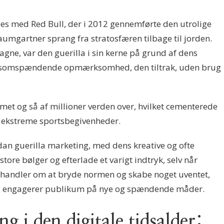
s med Red Bull, der i 2012 gennemførte den utrolige
aumgartner sprang fra stratosfæren tilbage til jorden.
gne, var den guerilla i sin kerne på grund af dens
ensomspændende opmærksomhed, den tiltrak, uden brug
met og så af millioner verden over, hvilket cementerede
r ekstreme sportsbegivenheder.
rdan guerilla marketing, med dens kreative og ofte
store bølger og efterlade et varigt indtryk, selv når
handler om at bryde normen og skabe noget uventet,
 engagerer publikum på nye og spændende måder.
g i den digitale tidsalder: