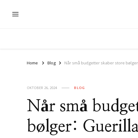
Home
Blog
Når små budgetter skaber store bølger
OKTOBER 26, 2024
BLOG
Når små budget
bølger: Guerill