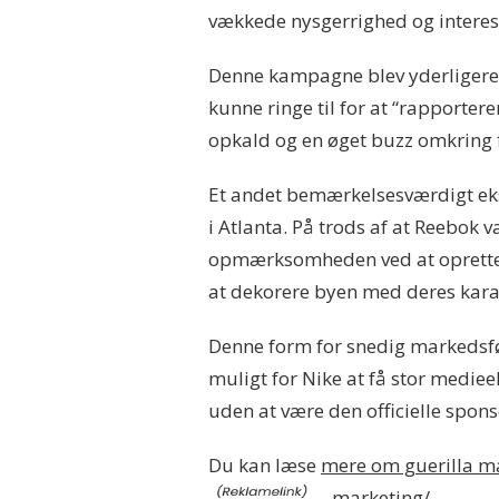
vækkede nysgerrighed og interes
Denne kampagne blev yderligere 
kunne ringe til for at “rapporterer
opkald og en øget buzz omkring 
Et andet bemærkelsesværdigt ek
i Atlanta. På trods af at Reebok v
opmærksomheden ved at oprette e
at dekorere byen med deres karak
Denne form for snedig markedsfø
muligt for Nike at få stor medie
uden at være den officielle spons
Du kan læse
mere om guerilla ma
marketing/
.