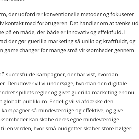
rm, der udfordrer konventionelle metoder og fokuserer
ktiv kontakt med forbrugeren. Det handler om at tænke ud
e på en måde, der både er innovativ og effektfuld. I
hvad der gør guerilla marketing så unikt og kraftfuldt, og
re en game changer for mange små virksomheder gennem
r på succesfulde kampagner, der har vist, hvordan
ter. Derudover vil vi undersøge, hvordan den digitale
ndret spillets regler og givet guerilla marketing endnu
 et globalt publikum. Endelig vil vi afdække den
se kampagner så mindeværdige og effektive, og give
virksomheder kan skabe deres egne mindeværdige
il en verden, hvor små budgetter skaber store bølger!