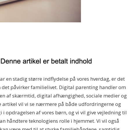
ar en stadig større indflydelse på vores hverdag, er det
an det påvirker familielivet. Digital parenting handler om
en af skærmtid, digital afhængighed, sociale medier og
e artikel vil vi se nærmere på både udfordringerne og
i opdragelsen af vores børn, og vi vil give vejledning til
n håndtere teknologiens rolle i hjemmet. Vi vil også
kan være med til at styrke familiebåndene, samtidig