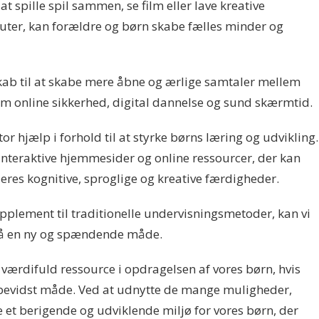
t spille spil sammen, se film eller lave kreative
puter, kan forældre og børn skabe fælles minder og
kab til at skabe mere åbne og ærlige samtaler mellem
 online sikkerhed, digital dannelse og sund skærmtid.
r hjælp i forhold til at styrke børns læring og udvikling.
 interaktive hjemmesider og online ressourcer, der kan
res kognitive, sproglige og kreative færdigheder.
pplement til traditionelle undervisningsmetoder, kan vi
på en ny og spændende måde.
 værdifuld ressource i opdragelsen af vores børn, hvis
bevidst måde. Ved at udnytte de mange muligheder,
e et berigende og udviklende miljø for vores børn, der