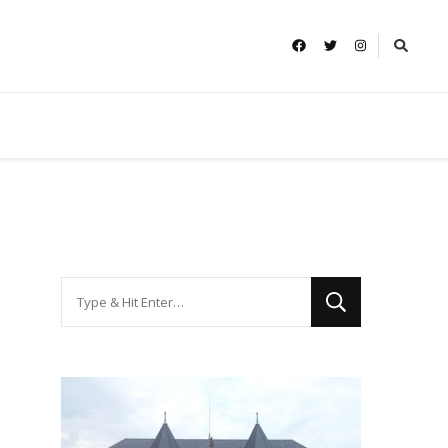
Looking
for
Something?