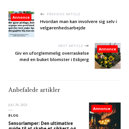
PREVIOUS ARTICLE
Annonce
Hvordan man kan involvere sig selv i
velgørenhedsarbejde
NEXT ARTICLE
Annonce
Giv en uforglemmelig overraskelse
med en buket blomster i Esbjerg
Anbefalede artikler
JULI 29, 2023
Annonce
BLOG
Sensorlamper: Den ultimative
guide til at skabe et sikkert og