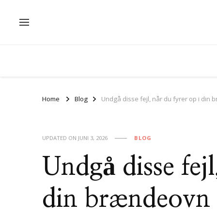
Home
Blog
Undgå disse fejl, når du fyrer op i din
UPDATED ON
JUNI 3, 2026
BLOG
Undgå disse fejl
din brændeovn