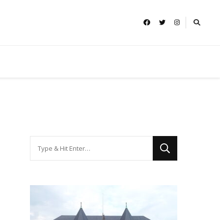
Looking
for
Something?