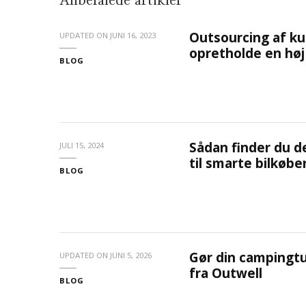
Anbefalede artikler
Outsourcing af k
UPDATED ON
JUNI 16, 2023
opretholde en høj 
BLOG
Sådan finder du de
JULI 15, 2024
til smarte bilkøbe
BLOG
Gør din campingtu
UPDATED ON
JUNI 5, 2026
fra Outwell
BLOG