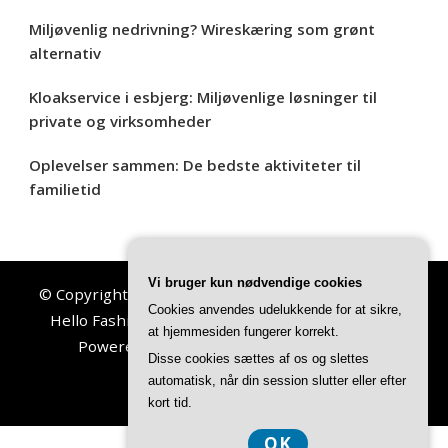
Miljøvenlig nedrivning? Wireskæring som grønt
alternativ
Kloakservice i esbjerg: Miljøvenlige løsninger til
private og virksomheder
Oplevelser sammen: De bedste aktiviteter til
familietid
Vi bruger kun nødvendige cookies
© Copyright 2026
Esbjerg Nyt
. All Rights Reserved.
Cookies anvendes udelukkende for at sikre,
Hello Fashion | Developed By
Blossom Themes
.
at hjemmesiden fungerer korrekt.
Powered by
WordPress
.
Privatlivspolitik
Disse cookies sættes af os og slettes
automatisk, når din session slutter eller efter
kort tid.
OK