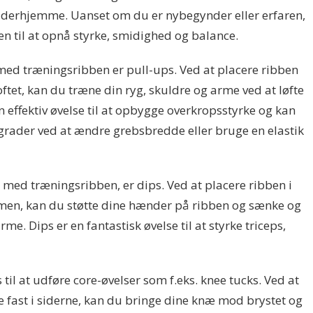
derhjemme. Uanset om du er nybegynder eller erfaren,
n til at opnå styrke, smidighed og balance.
med træningsribben er pull-ups. Ved at placere ribben
oftet, kan du træne din ryg, skuldre og arme ved at løfte
n effektiv øvelse til at opbygge overkropsstyrke og kan
sgrader ved at ændre grebsbredde eller bruge en elastik
 med træningsribben, er dips. Ved at placere ribben i
men, kan du støtte dine hænder på ribben og sænke og
me. Dips er en fantastisk øvelse til at styrke triceps,
il at udføre core-øvelser som f.eks. knee tucks. Ved at
e fast i siderne, kan du bringe dine knæ mod brystet og