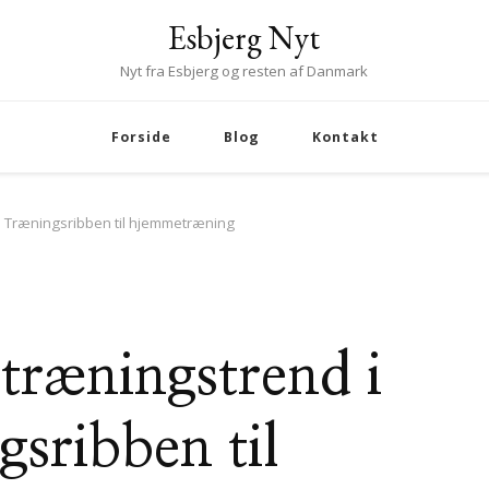
Esbjerg Nyt
Nyt fra Esbjerg og resten af Danmark
Forside
Blog
Kontakt
: Træningsribben til hjemmetræning
træningstrend i
sribben til