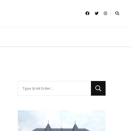
Looking
for
Something?