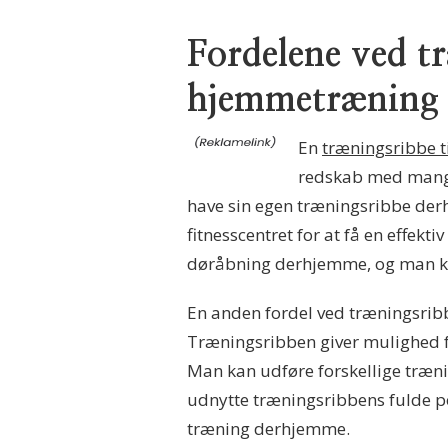
Fordelene ved tr
hjemmetræning
En
træningsribbe 
redskab med mange 
have sin egen træningsribbe der
fitnesscentret for at få en effek
døråbning derhjemme, og man kan
En anden fordel ved træningsribbe
Træningsribben giver mulighed f
Man kan udføre forskellige træni
udnytte træningsribbens fulde pot
træning derhjemme.