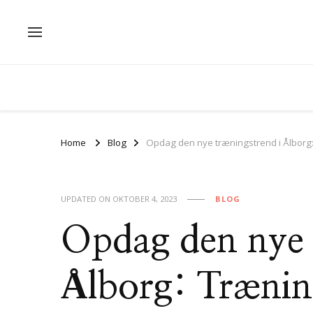
Home
Blog
Opdag den nye træningstrend i Ålborg
UPDATED ON
OKTOBER 4, 2023
BLOG
Opdag den nye 
Ålborg: Træning