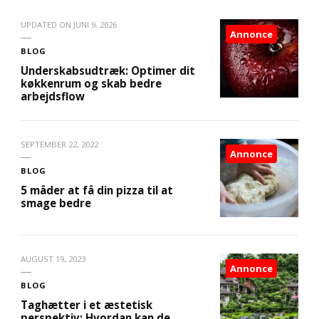
UPDATED ON
JUNI 9, 2026
Annonce
BLOG
Underskabsudtræk: Optimer dit
køkkenrum og skab bedre
arbejdsflow
SEPTEMBER 22, 2022
Annonce
BLOG
5 måder at få din pizza til at
smage bedre
AUGUST 19, 2023
Annonce
BLOG
Taghætter i et æstetisk
perspektiv: Hvordan kan de