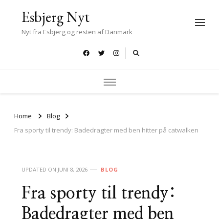
Esbjerg Nyt
Nyt fra Esbjerg og resten af Danmark
Home
Blog
Fra sporty til trendy: Badedragter med ben hitter på catwalken
UPDATED ON
JUNI 8, 2026
BLOG
Fra sporty til trendy:
Badedragter med ben