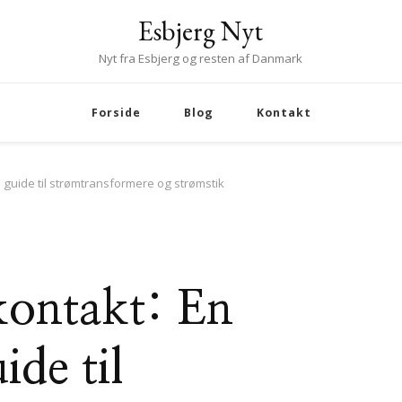
Esbjerg Nyt
Nyt fra Esbjerg og resten af Danmark
Forside
Blog
Kontakt
e guide til strømtransformere og strømstik
kkontakt: En
de til