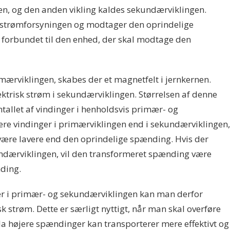
en, og den anden vikling kaldes sekundærviklingen.
l strømforsyningen og modtager den oprindelige
forbundet til den enhed, der skal modtage den
rviklingen, skabes der et magnetfelt i jernkernen.
ektrisk strøm i sekundærviklingen. Størrelsen af denne
allet af vindinger i henholdsvis primær- og
lere vindinger i primærviklingen end i sekundærviklingen,
være lavere end den oprindelige spænding. Hvis der
undærviklingen, vil den transformeret spænding være
ding.
ger i primær- og sekundærviklingen kan man derfor
k strøm. Dette er særligt nyttigt, når man skal overføre
 da højere spændinger kan transporterer mere effektivt og