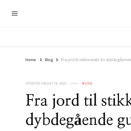
Home
Blog
Fra jord til stikkontakt: En dybdegåend
UPDATED ON
JULI 16, 2023
BLOG
Fra jord til sti
dybdegående gui