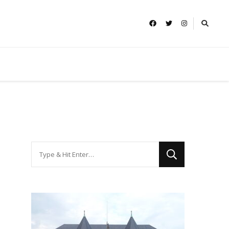
Looking
for
Something?