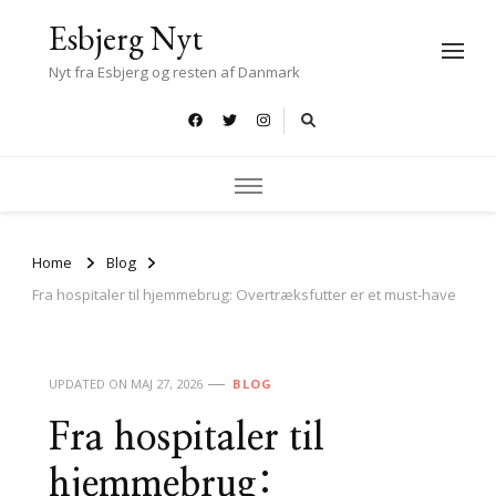
Esbjerg Nyt
Nyt fra Esbjerg og resten af Danmark
Home
Blog
Fra hospitaler til hjemmebrug: Overtræksfutter er et must-have
UPDATED ON
MAJ 27, 2026
BLOG
Fra hospitaler til
hjemmebrug: