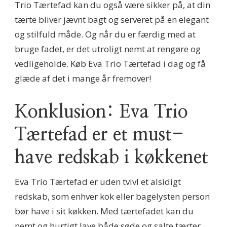
Trio Tærtefad kan du også være sikker på, at din
tærte bliver jævnt bagt og serveret på en elegant
og stilfuld måde. Og når du er færdig med at
bruge fadet, er det utroligt nemt at rengøre og
vedligeholde. Køb Eva Trio Tærtefad i dag og få
glæde af det i mange år fremover!
Konklusion: Eva Trio
Tærtefad er et must-
have redskab i køkkenet
Eva Trio Tærtefad er uden tvivl et alsidigt
redskab, som enhver kok eller bagelysten person
bør have i sit køkken. Med tærtefadet kan du
nemt og hurtigt lave både søde og salte tærter,