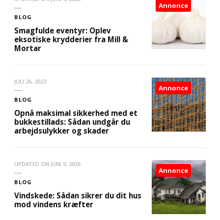
Annonce
BLOG
Smagfulde eventyr: Oplev
eksotiske krydderier fra Mill &
Mortar
JULI 26, 2023
Annonce
BLOG
Opnå maksimal sikkerhed med et
bukkestillads: Sådan undgår du
arbejdsulykker og skader
UPDATED ON
JUNI 9, 2026
Annonce
BLOG
Vindskede: Sådan sikrer du dit hus
mod vindens kræfter