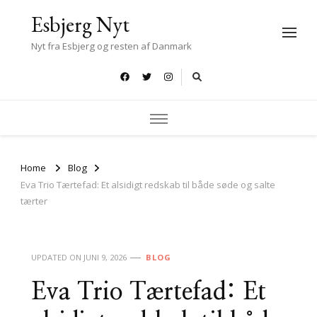
Esbjerg Nyt
Nyt fra Esbjerg og resten af Danmark
Home
Blog
Eva Trio Tærtefad: Et alsidigt redskab til både søde og salte
tærter
UPDATED ON
JUNI 9, 2026
BLOG
Eva Trio Tærtefad: Et