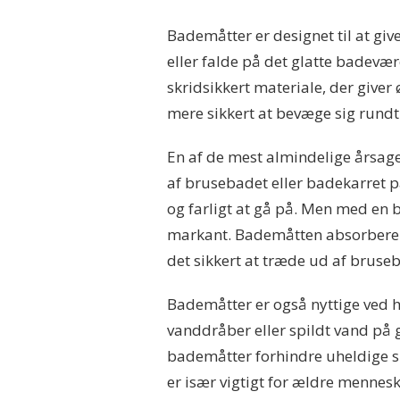
Bademåtter er designet til at give
eller falde på det glatte badevær
skridsikkert materiale, der giver
mere sikkert at bevæge sig rundt
En af de mest almindelige årsage
af brusebadet eller badekarret på
og farligt at gå på. Men med en 
markant. Bademåtten absorberer v
det sikkert at træde ud af bruse
Bademåtter er også nyttige ved hå
vanddråber eller spildt vand på g
bademåtter forhindre uheldige sk
er især vigtigt for ældre mennes