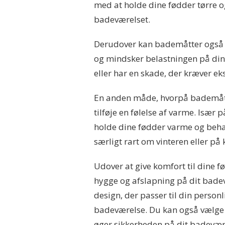
med at holde dine fødder tørre og
badeværelset.
Derudover kan bademåtter også vær
og mindsker belastningen på dine 
eller har en skade, der kræver eks
En anden måde, hvorpå bademåtte
tilføje en følelse af varme. Især
holde dine fødder varme og beha
særligt rart om vinteren eller på
Udover at give komfort til dine 
hygge og afslapning på dit badev
design, der passer til din perso
badeværelse. Du kan også vælge 
øger sikkerheden på dit badevær