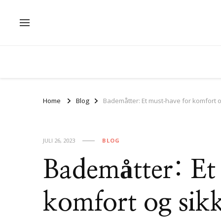
Home
Blog
Bademåtter: Et must-have for komfort o
JULI 26, 2023
BLOG
Bademåtter: Et
komfort og sikk