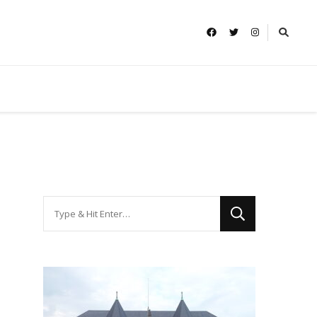
Looking
for
Something?