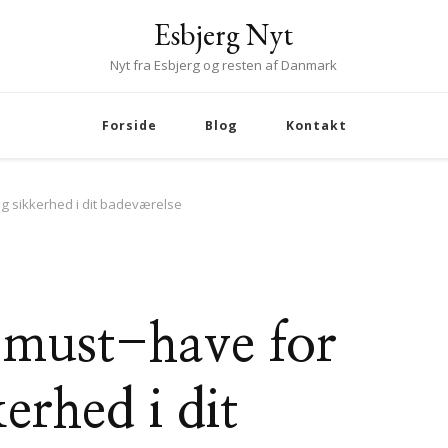
Esbjerg Nyt
Nyt fra Esbjerg og resten af Danmark
Forside
Blog
Kontakt
g sikkerhed i dit badeværelse
 must-have for
erhed i dit